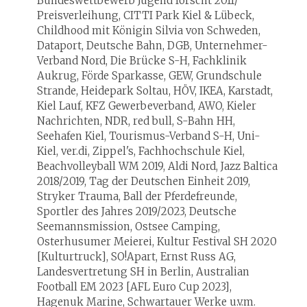
Bundeswettbewerb Jugend forscht 2011/
Preisverleihung, CITTI Park Kiel & Lübeck,
Childhood mit Königin Silvia von Schweden,
Dataport, Deutsche Bahn, DGB, Unternehmer-
Verband Nord, Die Brücke S-H, Fachklinik
Aukrug, Förde Sparkasse, GEW, Grundschule
Strande, Heidepark Soltau, HÖV, IKEA, Karstadt,
Kiel Lauf, KFZ Gewerbeverband, AWO, Kieler
Nachrichten, NDR, red bull, S-Bahn HH,
Seehafen Kiel, Tourismus-Verband S-H, Uni-
Kiel, ver.di, Zippel's, Fachhochschule Kiel,
Beachvolleyball WM 2019, Aldi Nord, Jazz Baltica
2018/2019, Tag der Deutschen Einheit 2019,
Stryker Trauma, Ball der Pferdefreunde,
Sportler des Jahres 2019/2023, Deutsche
Seemannsmission, Ostsee Camping,
Osterhusumer Meierei, Kultur Festival SH 2020
[Kulturtruck], SO!Apart, Ernst Russ AG,
Landesvertretung SH in Berlin, Australian
Football EM 2023 [AFL Euro Cup 2023],
Hagenuk Marine, Schwartauer Werke u.v.m.